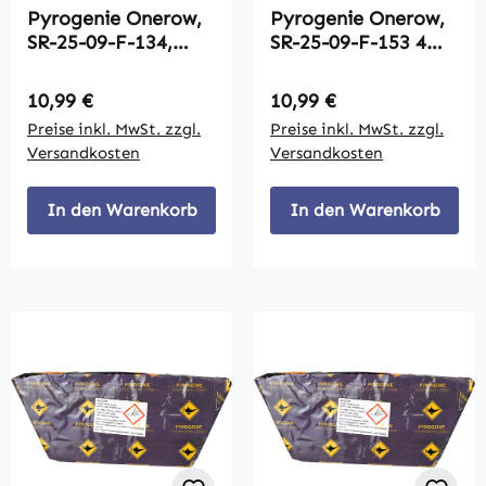
Pyrogenie Onerow,
Pyrogenie Onerow,
SR-25-09-F-134,
SR-25-09-F-153 4
Blue Pearl Comet
green 5 golden
with Golden
glitter tails with
Regulärer Preis:
Regulärer Preis:
10,99 €
10,99 €
Glittering Mines 9-
golden glitter mines
Preise inkl. MwSt. zzgl.
Preise inkl. MwSt. zzgl.
Schuss
Versandkosten
Versandkosten
In den Warenkorb
In den Warenkorb