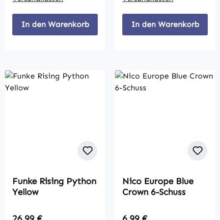
In den Warenkorb
In den Warenkorb
Funke Rising Python
Nico Europe Blue
Yellow
Crown 6-Schuss
Regulärer Preis:
Regulärer Preis:
26,99 €
6,99 €