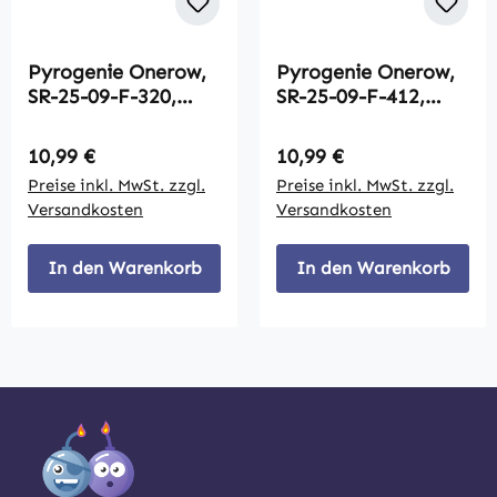
Pyrogenie Onerow,
Pyrogenie Onerow,
SR-25-09-F-320,
SR-25-09-F-412,
Green Mine with
Brocade Tail to
Silver Spinning Tail
Brocade Crown with
Regulärer Preis:
Regulärer Preis:
10,99 €
10,99 €
9-Schuss
White Strobe and
Preise inkl. MwSt. zzgl.
Preise inkl. MwSt. zzgl.
Brocade Mine 9-
Versandkosten
Versandkosten
Schuss
In den Warenkorb
In den Warenkorb