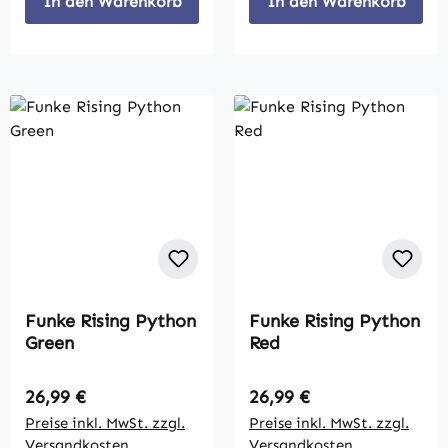
In den Warenkorb
In den Warenkorb
Funke Rising Python
Funke Rising Python
Green
Red
Regulärer Preis:
Regulärer Preis:
26,99 €
26,99 €
Preise inkl. MwSt. zzgl.
Preise inkl. MwSt. zzgl.
Versandkosten
Versandkosten