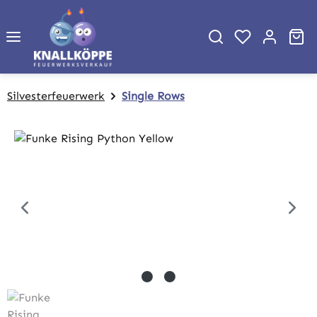
Zum Hauptinhalt springen
Wa
Silvesterfeuerwerk
Single Rows
Bildergalerie überspringen