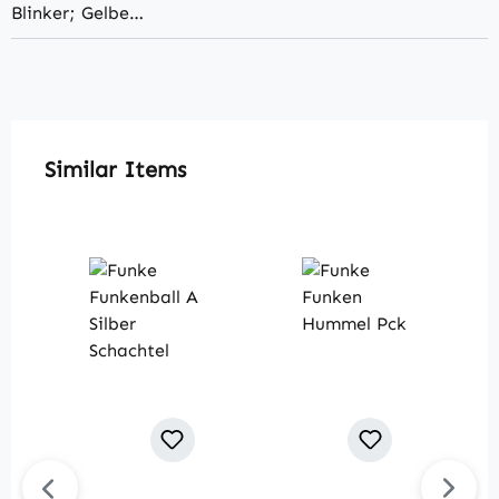
Blinker; Gelbe…
Produktgalerie überspringen
Similar Items