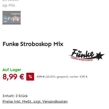
Funke Stroboskop Mix
Auf Lager
8,99 €
Verkaufspreis:
%
Regulärer Preis:
9,99 €
(10.01% gespart)
vorher 9,99 €
Inhalt:
3 Stück
Preise inkl. MwSt. zzgl. Versandkosten