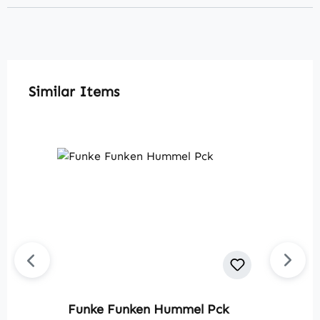
Produktgalerie überspringen
Similar Items
Funke Funken Hummel Pck