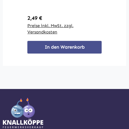
Regulärer Preis:
2,49 €
Preise inkl. MwSt. zzgl.
Versandkosten
In den Warenkorb