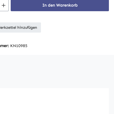
 Anzahl: Gib den gewünschten Wert ein 
In den Warenkorb
erkzettel hinzufügen
mmer:
KN10985