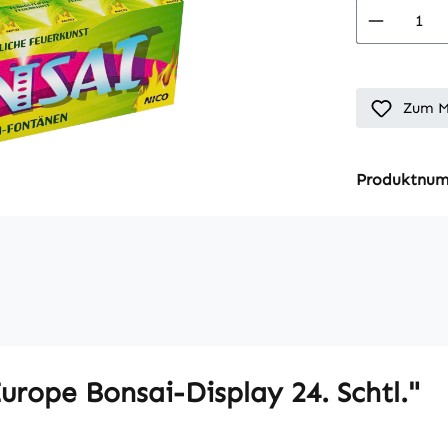
Produkt
Zum M
Produktnu
rope Bonsai-Display 24. Schtl."