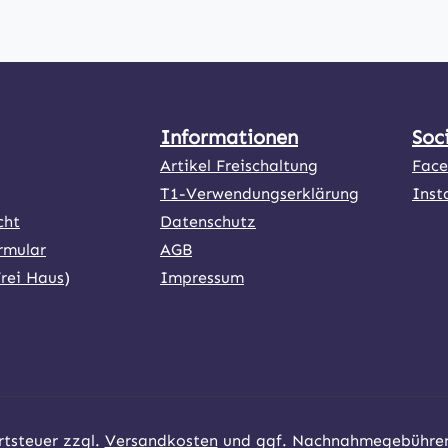
Informationen
Soc
Artikel Freischaltung
Fac
T1-Verwendungserklärung
Inst
cht
Datenschutz
rmular
AGB
Frei Haus)
Impressum
ner Link)
externer Link)
rtsteuer zzgl.
Versandkosten
und ggf. Nachnahmegebühren,