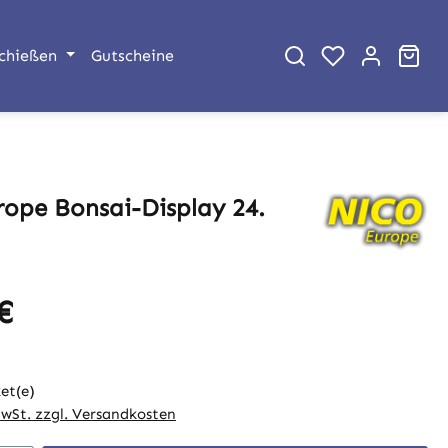
War
chießen
Gutscheine
rope Bonsai-Display 24.
€
eis:
et(e)
MwSt. zzgl. Versandkosten