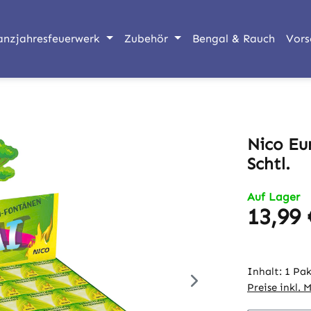
anzjahresfeuerwerk
Zubehör
Bengal & Rauch
Vors
Nico Eu
Schtl.
Auf Lager
13,99 
Regulärer Pr
Inhalt:
1 Pak
Preise inkl. 