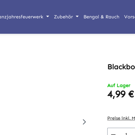
anzjahresfeuerwerk
Zubehör
Bengal & Rauch
Vors
Blackbo
Auf Lager
4,99 €
Regulärer Pr
Preise inkl. 
Produkt