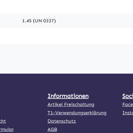
1.4S (UN 0337)
Informationen
Soc
Artikel Freischaltung
Fac
T1-Verwendungserklärung
Inst
cht
Datenschutz
rmular
AGB