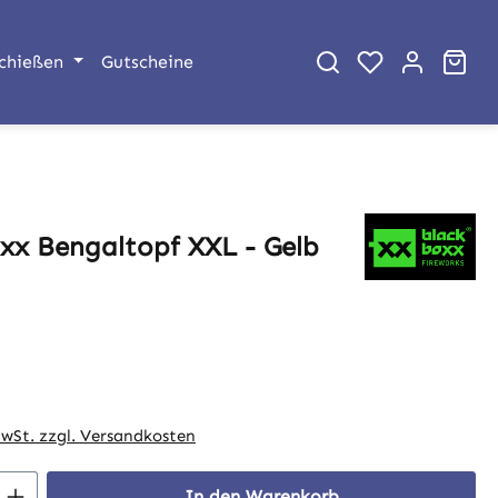
War
chießen
Gutscheine
xx Bengaltopf XXL - Gelb
eis:
MwSt. zzgl. Versandkosten
 Anzahl: Gib den gewünschten Wert ein 
In den Warenkorb