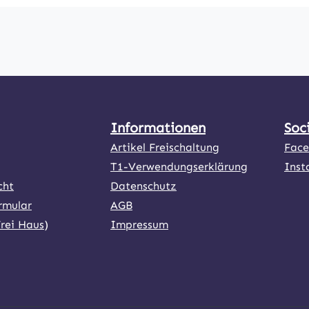
Informationen
Soc
Artikel Freischaltung
Fac
T1-Verwendungserklärung
Inst
cht
Datenschutz
rmular
AGB
Frei Haus)
Impressum
ner Link)
externer Link)