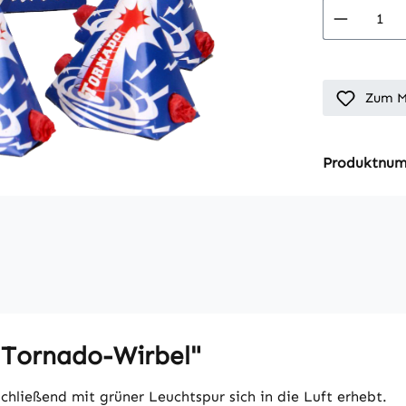
Produkt
Zum M
Produktnu
 Tornado-Wirbel"
schließend mit grüner Leuchtspur sich in die Luft erhebt.