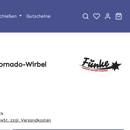
War
chießen
Gutscheine
ornado-Wirbel
eis:
ck
MwSt. zzgl. Versandkosten