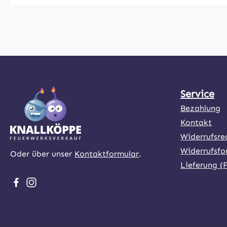
Service
Bezahlung
Kontakt
Widerrufsre
Widerrufsfo
Oder über unser
Kontaktformular
.
Lieferung (
Besuche uns auf Facebook – öffnet in neuem Tab (exter
Schau auf Instagram vorbei – öffnet in neuem Tab (