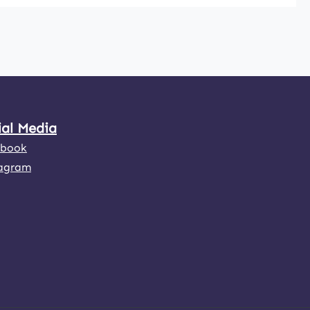
ial Media
ebook
agram