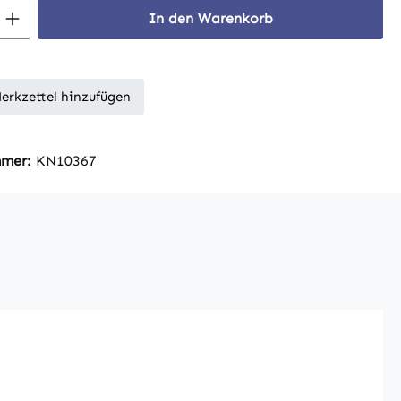
 Anzahl: Gib den gewünschten Wert ein 
In den Warenkorb
erkzettel hinzufügen
mmer:
KN10367