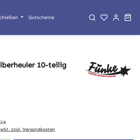
War
chießen
Gutscheine
lberheuler 10-teilig
eis:
ück
MwSt. zzgl. Versandkosten