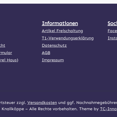
Informationen
Soc
Artikel Freischaltung
Fac
T1-Verwendungserklärung
Inst
cht
Datenschutz
rmular
AGB
Frei Haus)
Impressum
ner Link)
externer Link)
rtsteuer zzgl.
Versandkosten
und ggf. Nachnahmegebühren,
 Knallköppe – Alle Rechte vorbehalten. Theme by
TC-Inno