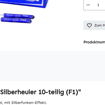
Produkt
Zum M
Produktnu
ilberheuler 10-teilig (F1)"
l, mit Silberfunken-Effekt.