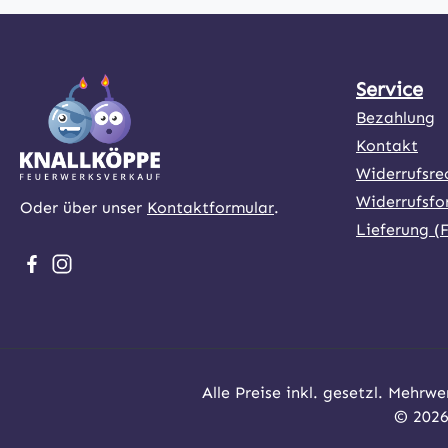
Service
Bezahlung
Kontakt
Widerrufsre
Widerrufsfo
Oder über unser
Kontaktformular
.
Lieferung (
Besuche uns auf Facebook – öffnet in neuem Tab (exter
Schau auf Instagram vorbei – öffnet in neuem Tab (
Alle Preise inkl. gesetzl. Mehrwe
© 2026