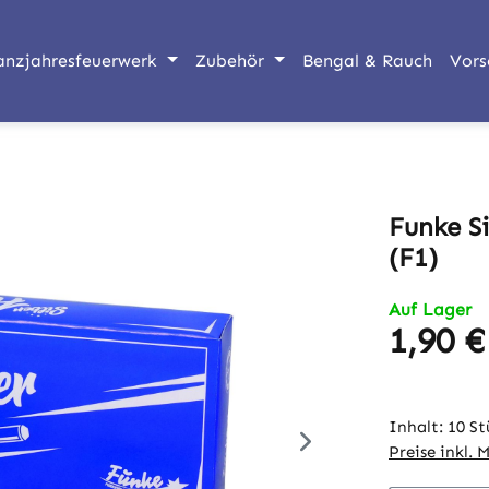
anzjahresfeuerwerk
Zubehör
Bengal & Rauch
Vors
Funke Si
(F1)
Auf Lager
1,90 €
Regulärer Pr
Inhalt:
10 St
Preise inkl. 