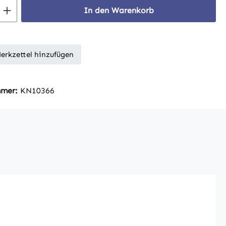
 Anzahl: Gib den gewünschten Wert ein 
In den Warenkorb
erkzettel hinzufügen
mmer:
KN10366