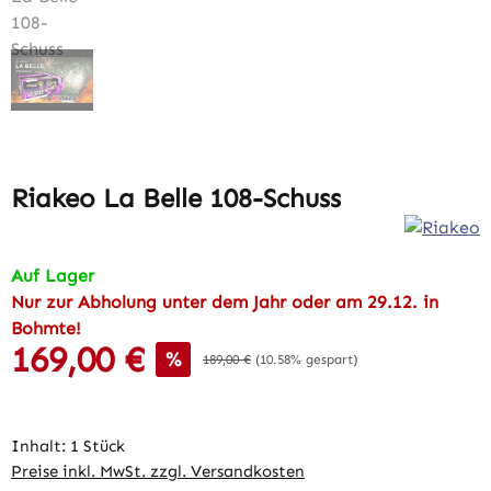
Riakeo La Belle 108-Schuss
Auf Lager
Nur zur Abholung unter dem Jahr oder am 29.12. in
Bohmte!
169,00 €
Verkaufspreis:
%
Regulärer Preis:
189,00 €
(10.58% gespart)
Inhalt:
1 Stück
Preise inkl. MwSt. zzgl. Versandkosten