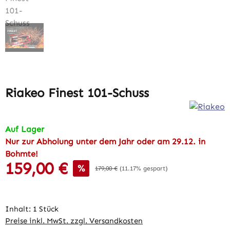
Riakeo Finest 101-Schuss
Auf Lager
Nur zur Abholung unter dem Jahr oder am 29.12. in
Bohmte!
159,00 €
Verkaufspreis:
%
Regulärer Preis:
179,00 €
(11.17% gespart)
Inhalt:
1 Stück
Preise inkl. MwSt. zzgl. Versandkosten