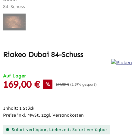
Riakeo Dubai 84-Schuss
Auf Lager
169,00 €
Verkaufspreis:
%
Regulärer Preis:
179,00 €
(5.59% gespart)
Inhalt:
1 Stück
Preise inkl. MwSt. zzgl. Versandkosten
Sofort verfügbar, Lieferzeit: Sofort verfügbar