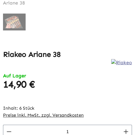
Riakeo Ariane 38
Auf Lager
14,90 €
Regulärer Preis:
Inhalt:
6 Stück
Preise inkl. MwSt. zzgl. Versandkosten
Produkt Anzahl: Gib den gewünschten Wert 