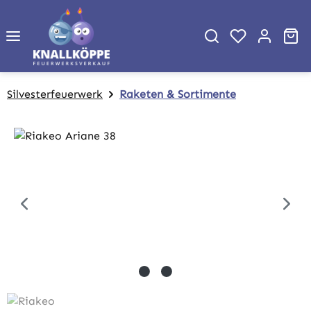
Zum Hauptinhalt springen
Wa
Silvesterfeuerwerk
Raketen & Sortimente
Bildergalerie überspringen