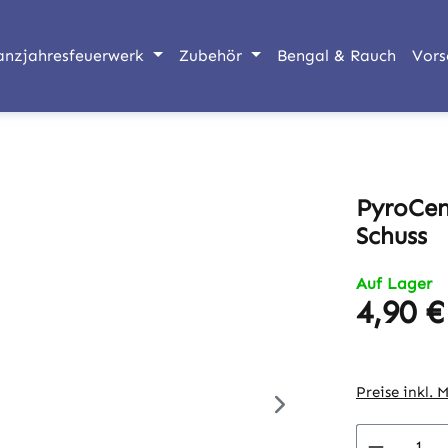
anzjahresfeuerwerk
Zubehör
Bengal & Rauch
Vors
PyroCen
Schuss
Auf Lager
4,90 €
Regulärer Pr
Preise inkl. 
Produkt