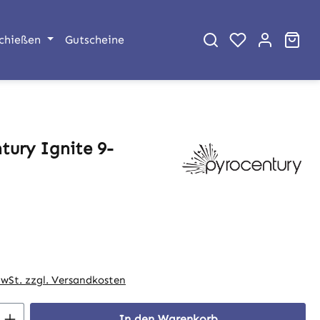
War
chießen
Gutscheine
tury Ignite 9-
eis:
MwSt. zzgl. Versandkosten
 Anzahl: Gib den gewünschten Wert ein 
In den Warenkorb