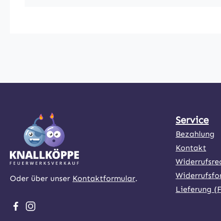
Service
Bezahlung
Kontakt
Widerrufsre
Widerrufsfo
Oder über unser
Kontaktformular
.
Lieferung (
Besuche uns auf Facebook – öffnet in neuem Tab (exter
Schau auf Instagram vorbei – öffnet in neuem Tab (