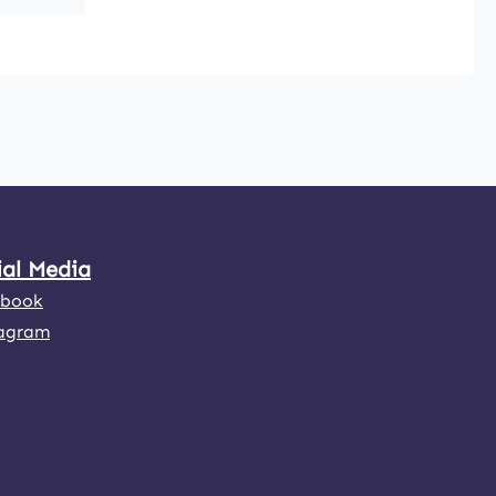
ial Media
ebook
agram