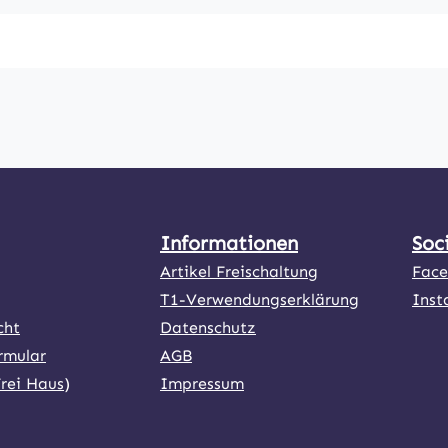
Informationen
Soc
Artikel Freischaltung
Fac
T1-Verwendungserklärung
Inst
cht
Datenschutz
rmular
AGB
Frei Haus)
Impressum
ner Link)
externer Link)