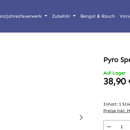
anzjahresfeuerwerk
Zubehör
Bengal & Rauch
Vors
Pyro Spe
Auf Lager
38,90 
Regulärer Pr
Inhalt:
1 Stü
Preise inkl. 
Produkt