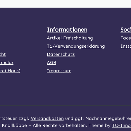
Informationen
Soc
Artikel Freischaltung
Fac
T1-Verwendungserklärung
Inst
cht
Datenschutz
rmular
AGB
Frei Haus)
Impressum
ner Link)
externer Link)
rtsteuer zzgl.
Versandkosten
und ggf. Nachnahmegebühren,
 Knallköppe – Alle Rechte vorbehalten. Theme by
TC-Inno