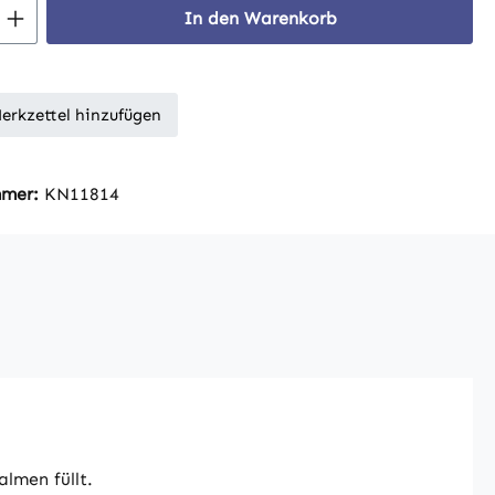
 Anzahl: Gib den gewünschten Wert ein 
In den Warenkorb
erkzettel hinzufügen
mmer:
KN11814
lmen füllt.