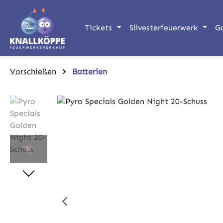
m Hauptinhalt springen
Zur Suche springen
Zur Hauptnavigation springen
Tickets
Silvesterfeuerwerk
G
Vorschießen
Batterien
Bildergalerie überspringen