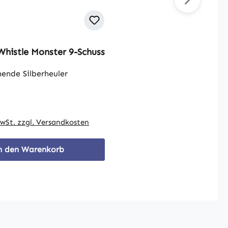
Whistle Monster 9-Schuss
ende Silberheuler
reis:
MwSt. zzgl. Versandkosten
n den Warenkorb