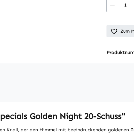
Produkt
Zum M
Produktnu
pecials Golden Night 20-Schuss"
ollen Knall, der den Himmel mit beeindruckenden goldenen Pa