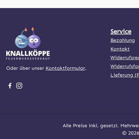
Service
Bezahlung
Kontakt
Widerrufsre
Widerrufsfo
Oder über unser
Kontaktformular
.
Lieferung (
Besuche uns auf Facebook – öffnet in neuem Tab (exter
Schau auf Instagram vorbei – öffnet in neuem Tab (
Alle Preise inkl. gesetzl. Mehrwe
© 2026