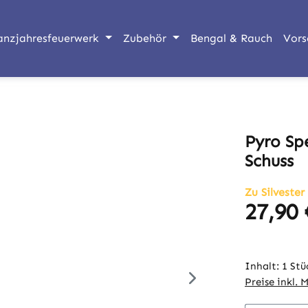
anzjahresfeuerwerk
Zubehör
Bengal & Rauch
Vors
Pyro Sp
Schuss
Zu Silvester
27,90 
Regulärer Pr
Inhalt:
1 Stü
Preise inkl. 