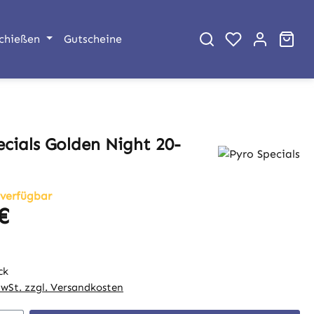
War
chießen
Gutscheine
ecials Golden Night 20-
 verfügbar
€
eis:
ck
MwSt. zzgl. Versandkosten