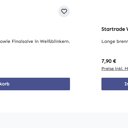
Startrade 
owie Finalsalve in Weißblinkern.
Lange brenn
Regulärer P
7,90 €
Preise inkl. 
korb
I