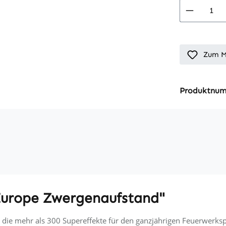
Produkt
Zum M
Produktnu
Europe Zwergenaufstand"
dir die mehr als 300 Supereffekte für den ganzjährigen Feuerwerks