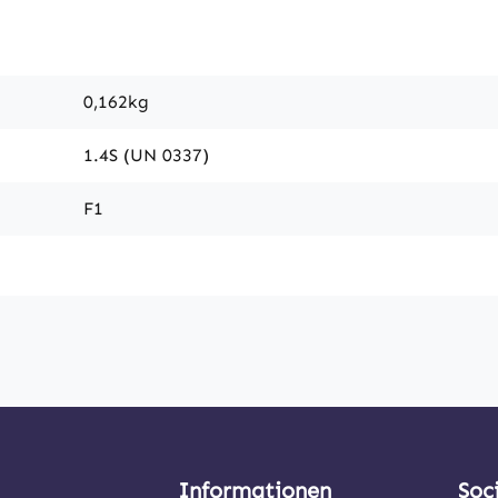
0,162kg
1.4S (UN 0337)
F1
Informationen
Soc