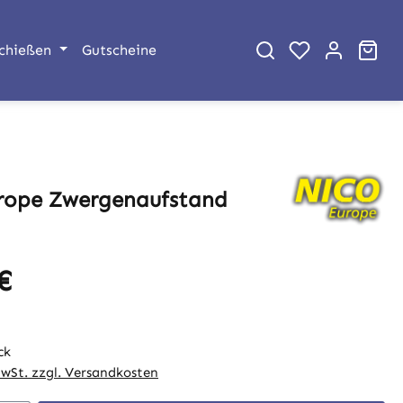
War
chießen
Gutscheine
rope Zwergenaufstand
€
eis:
ck
MwSt. zzgl. Versandkosten