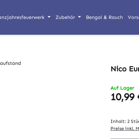
anzjahresfeuerwerk
Zubehör
Bengal & Rauch
Vors
Nico Eu
Auf Lager
10,99 
Regulärer Pr
Inhalt:
2 Stü
Preise inkl. 