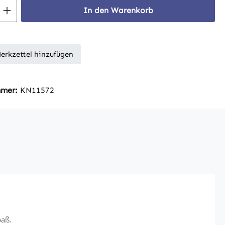
 Anzahl: Gib den gewünschten Wert ein 
In den Warenkorb
erkzettel hinzufügen
mmer:
KN11572
paß.