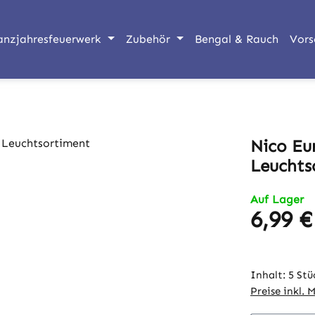
anzjahresfeuerwerk
Zubehör
Bengal & Rauch
Vors
Nico Eu
Leuchts
Auf Lager
6,99 €
Regulärer Pr
Inhalt:
5 Stü
Preise inkl. 