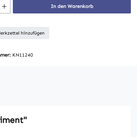
 Anzahl: Gib den gewünschten Wert ein 
In den Warenkorb
erkzettel hinzufügen
mmer:
KN11240
timent"