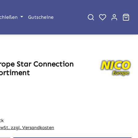
War
chießen
Gutscheine
rope Star Connection
ortiment
eis:
ck
MwSt. zzgl. Versandkosten