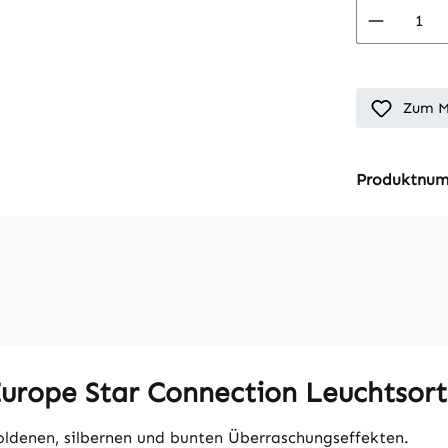
Produkt
Zum M
Produktnu
urope Star Connection Leuchtsor
goldenen, silbernen und bunten Überraschungseffekten.