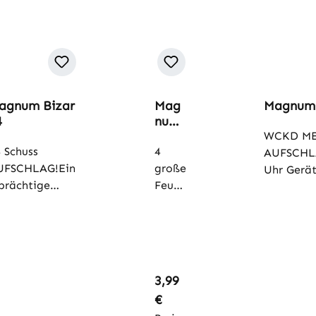
agnum Bizar
Mag
Magnum
4
num
Thun
WCKD ME
 Schuss
derki
4
AUFSCHLA
ng 1"
UFSCHLAG!Ein
große
Uhr Gerät
Big
prächtige
Feuer
Goldene 
Tube
oldene
töpfe
weißen Bl
rokatkrone
mit
it weißen
Crack
inkern.
ling
und
Regulärer Preis:
3,99
Blink
€
ern