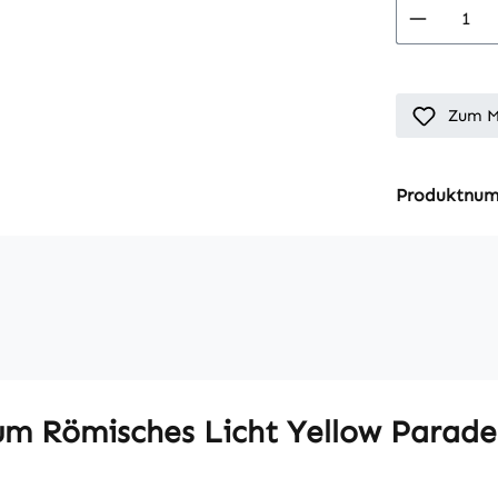
Produkt
Zum M
Produktnu
m Römisches Licht Yellow Parade