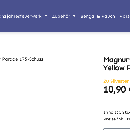
anzjahresfeuerwerk
Zubehör
Bengal & Rauch
Vors
Magnum 
Yellow 
Zu Silvester
10,90 
Regulärer Pr
Inhalt:
1 Stü
Preise inkl. 