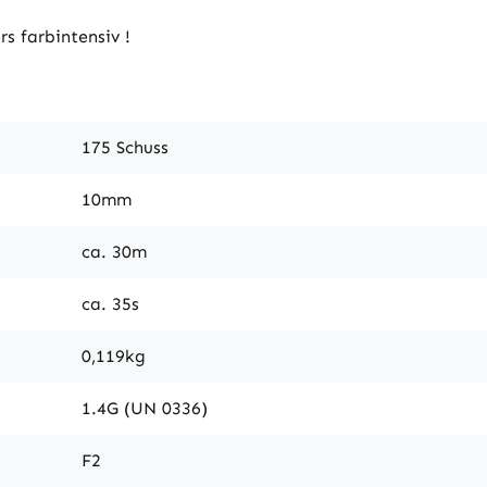
s farbintensiv !
175 Schuss
10mm
ca. 30m
ca. 35s
0,119kg
1.4G (UN 0336)
F2