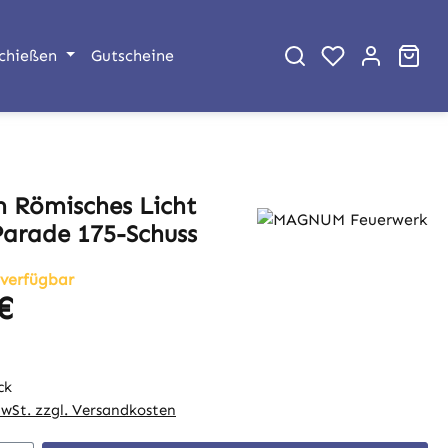
War
chießen
Gutscheine
Römisches Licht
Parade 175-Schuss
 verfügbar
€
eis:
ck
MwSt. zzgl. Versandkosten