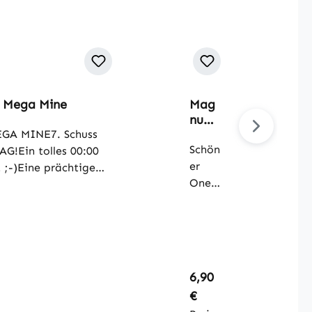
 Mega Mine
Mag
num
GA MINE7. Schuss
2"
R.T.C
Schön
G!Ein tolles 00:00
.
er
 ;-)Eine prächtige
Rotte
One-
Brokatkrone mit
rdam
Shot
inkern.
Terro
mit
r
golde
Corp
ner
s
Weid
Regulärer Preis:
6,90
e
€