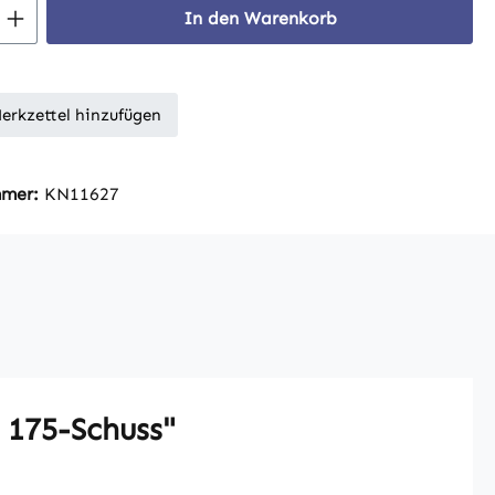
 Anzahl: Gib den gewünschten Wert ein 
In den Warenkorb
erkzettel hinzufügen
mmer:
KN11627
 175-Schuss"