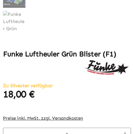
Funke Luftheuler Grün Blister (F1)
Zu Silvester verfügbar
18,00 €
Regulärer Preis:
Preise inkl. MwSt. zzgl. Versandkosten
Produkt Anzahl: Gib den gewünschten Wert 