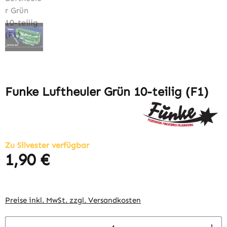
Funke Luftheuler Grün 10-teilig (F1)
Zu Silvester verfügbar
1,90 €
Regulärer Preis:
Preise inkl. MwSt. zzgl. Versandkosten
Produkt Anzahl: Gib den gewünschten Wert 