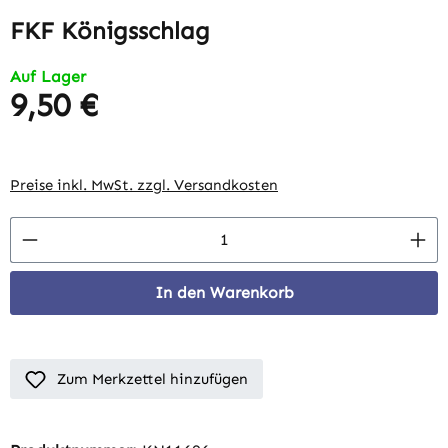
FKF Königsschlag
Auf Lager
9,50 €
Regulärer Preis:
Preise inkl. MwSt. zzgl. Versandkosten
Produkt Anzahl: Gib den gewünschten Wert 
In den Warenkorb
Zum Merkzettel hinzufügen