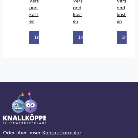
Vers
Vers
Vers
and
and
and
kost
kost
kost
en
en
en
In den Warenkorb
In den Warenkorb
In den
Oder über unser
Kontaktformular
.