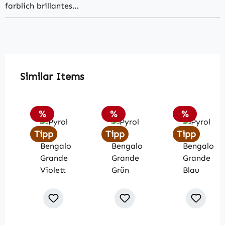
farblich brillantes…
Produktgalerie überspringen
Similar Items
Rabatt
Rabatt
Rabatt
%
%
%
Tipp
Tipp
Tipp