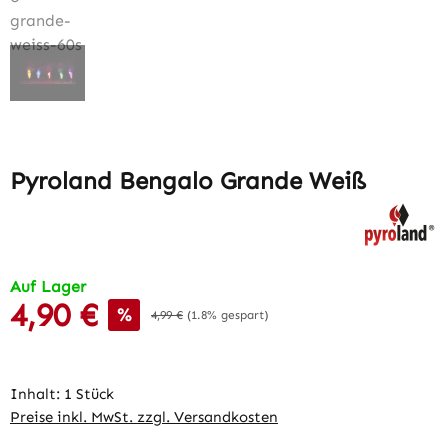
Pyroland Bengalo Grande Weiß
Auf Lager
4,90 €
Verkaufspreis:
%
Regulärer Preis:
4,99 €
(1.8% gespart)
Inhalt:
1 Stück
Preise inkl. MwSt. zzgl. Versandkosten