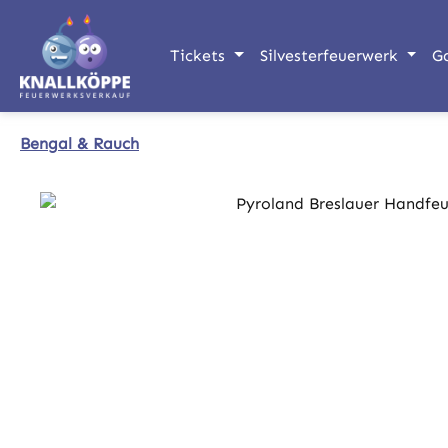
m Hauptinhalt springen
Zur Suche springen
Zur Hauptnavigation springen
Tickets
Silvesterfeuerwerk
G
Bengal & Rauch
Bildergalerie überspringen