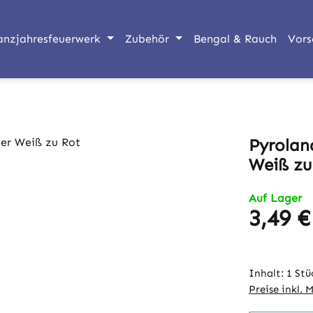
anzjahresfeuerwerk
Zubehör
Bengal & Rauch
Vors
Pyrolan
Weiß zu
Auf Lager
3,49 €
Regulärer Pr
Inhalt:
1 Stü
Preise inkl. 