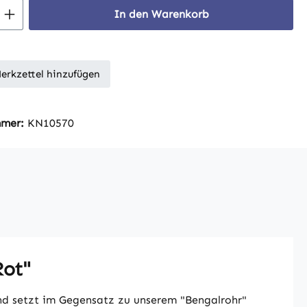
 Anzahl: Gib den gewünschten Wert ein 
In den Warenkorb
erkzettel hinzufügen
mmer:
KN10570
Rot"
und setzt im Gegensatz zu unserem "Bengalrohr"