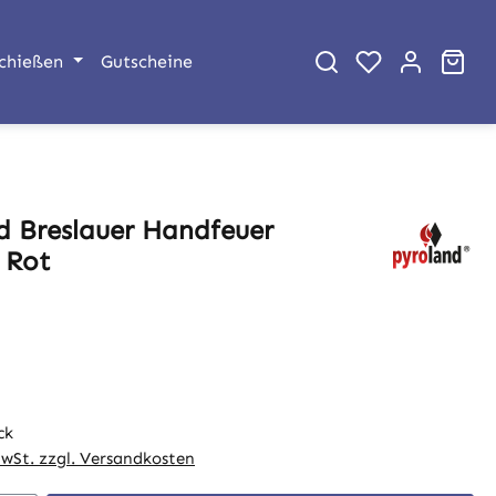
War
chießen
Gutscheine
d Breslauer Handfeuer
 Rot
eis:
ck
MwSt. zzgl. Versandkosten