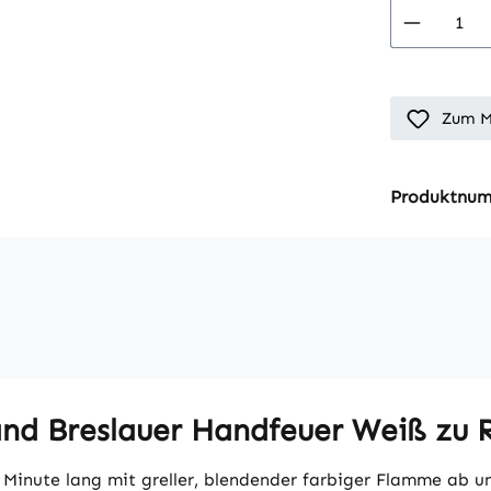
Produkt
Zum M
Produktnu
nd Breslauer Handfeuer Weiß zu 
 Minute lang mit greller, blendender farbiger Flamme ab 