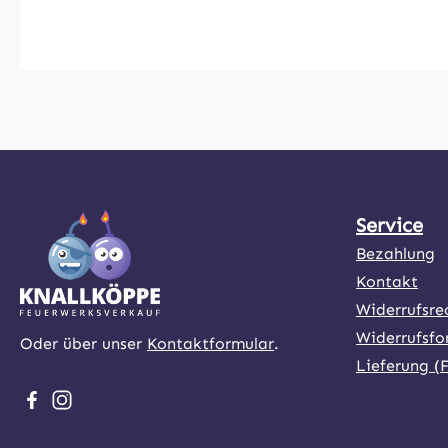
Zündringes und seines Außendurchmesser
sich POWERSPLIT 38 nicht nur ausgezeich
Fotoaufnahmen, sondern ist gleichermaße
die szenische Nachstellung von militäris
Übungen.Die Rauch- und Farbdichte ist 
Windverhältnissen!
Service
Bezahlung
Kontakt
Widerrufsre
Widerrufsfo
Oder über unser
Kontaktformular
.
Lieferung (
Besuche uns auf Facebook – öffnet in neuem Tab (exter
Schau auf Instagram vorbei – öffnet in neuem Tab (