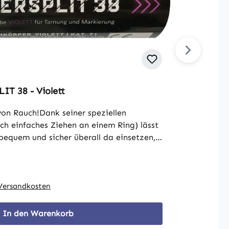
T 38 - Violett
von Rauch!Dank seiner speziellen
rch einfaches Ziehen an einem Ring) lässt
equem und sicher überall da einsetzen,
erkömmliche Anzündmittel versagen. Ob
WERSPLIT 38 zündet zuverlässig und
ch der Zündung etwa 20 Sekunden lang
h frei. ACHTUNG! Dieses Produkt stößt an
. Versandkosten
aus! Damit kann eine größere Menge
t freigegeben werden ohne die gesetzlich
In den Warenkorb
 zu überschreiten. Dank seines