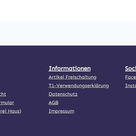
s von 38mm eignet
Zündringes und seine
net für Film- oder
sich POWERSPLIT 38 ni
n prädestiniert für
Fotoaufnahmen, sonder
chen Einsätzen oder
die szenische Nachste
abhängig von den
Übungen.Die Rauch- u
Windverhältnissen!
Informationen
Soc
Artikel Freischaltung
Fac
T1-Verwendungserklärung
Inst
cht
Datenschutz
rmular
AGB
Frei Haus)
Impressum
ner Link)
externer Link)