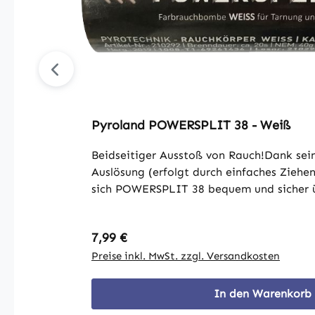
Pyroland POWERSPLIT 38 - Weiß
Beidseitiger Ausstoß von Rauch!Dank sein
Auslösung (erfolgt durch einfaches Ziehen
sich POWERSPLIT 38 bequem und sicher ü
wo Feuerzeuge oder herkömmliche Anzün
Regen oder Sturm, POWERSPLIT 38 zünde
Regulärer Preis:
7,99 €
setzt unmittelbar nach der Zündung etwa
dichten, blauen Rauch frei. ACHTUNG! Di
Preise inkl. MwSt. zzgl. Versandkosten
beiden Seiten Rauch aus! Damit kann ei
Rauch in kürzerer Zeit freigegeben werde
In den Warenkorb
zugelassene Brennrate zu überschreiten. 