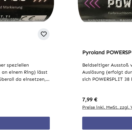
Pyroland POWERSPLI
er speziellen
Beidseitiger Ausstoß 
 an einem Ring) lässt
Auslösung (erfolgt du
berall da einsetzen,
sich POWERSPLIT 38 b
dmittel versagen. Ob
wo Feuerzeuge oder h
t zuverlässig und
Regen oder Sturm, PO
Regulärer Preis:
7,99 €
 20 Sekunden lang
setzt unmittelbar na
eses Produkt stößt an
dichten, blauen Rauc
Preise inkl. MwSt. zzgl
ne größere Menge
beiden Seiten Rauch 
n ohne die gesetzlich
Rauch in kürzerer Zei
Dank seines
zugelassene Brennrate