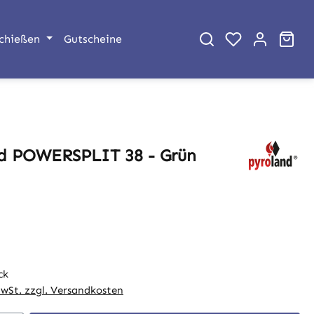
War
chießen
Gutscheine
d POWERSPLIT 38 - Grün
eis:
ck
MwSt. zzgl. Versandkosten