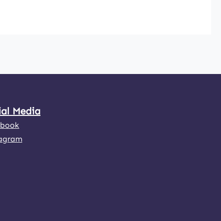
s Außendurchmessers von 38mm eignet
cht nur ausgezeichnet für Film- oder
n ist gleichermaßen prädestiniert für
llung von militärischen Einsätzen oder
nd Farbdichte ist abhängig von den
ial Media
ebook
agram