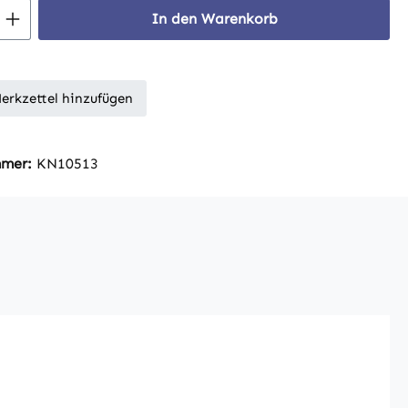
 Anzahl: Gib den gewünschten Wert ein 
In den Warenkorb
erkzettel hinzufügen
mmer:
KN10513