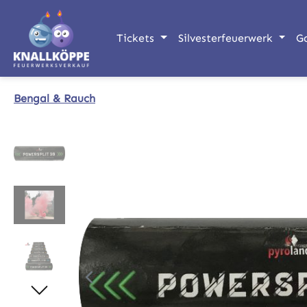
m Hauptinhalt springen
Zur Suche springen
Zur Hauptnavigation springen
Tickets
Silvesterfeuerwerk
G
Bengal & Rauch
Bildergalerie überspringen