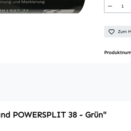
Produkt
Zum M
Produktnu
and POWERSPLIT 38 - Grün"