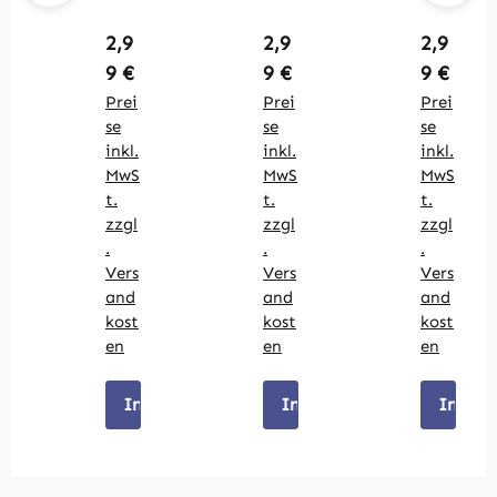
ope
ope
ope
Ben
Ben
Ben
Regulärer Preis:
Regulärer Preis:
Reguläre
2,9
2,9
2,9
galf
galf
galf
9 €
9 €
9 €
eue
eue
eue
r
r
r
Prei
Prei
Prei
Bla
Wei
Rot
se
se
se
u
ß-
-
inkl.
inkl.
inkl.
Blin
Blin
MwS
MwS
MwS
k
k
t.
t.
t.
zzgl
zzgl
zzgl
.
.
.
Vers
Vers
Vers
and
and
and
kost
kost
kost
en
en
en
In den Warenkorb
In den Warenkorb
In den