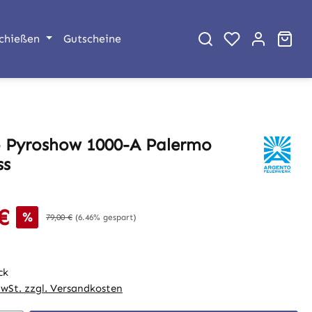
War
chießen
Gutscheine
 Pyroshow 1000-A Palermo
ss
€
is:
%
Regulärer Preis:
79,00 €
(6.46% gespart)
ck
MwSt. zzgl. Versandkosten