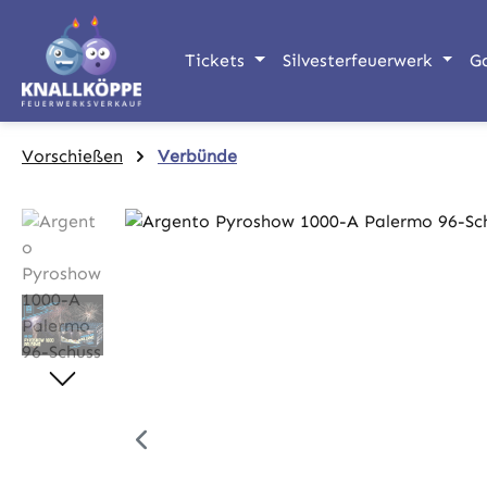
m Hauptinhalt springen
Zur Suche springen
Zur Hauptnavigation springen
Tickets
Silvesterfeuerwerk
G
Vorschießen
Verbünde
Bildergalerie überspringen