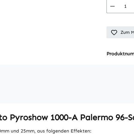
Produkt
Zum M
Produktnu
to Pyroshow 1000-A Palermo 96-S
20mm und 25mm, aus folgenden Effekten: