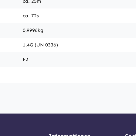
ca. 25m
ca. 72s
0,9996kg
1.4G (UN 0336)
F2