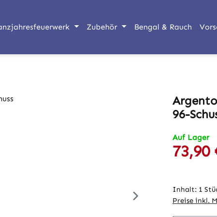
anzjahresfeuerwerk
Zubehör
Bengal & Rauch
Vors
Argento
96-Schu
Auf Lager
73,90 
Verkaufspre
Inhalt:
1 Stü
Preise inkl. 