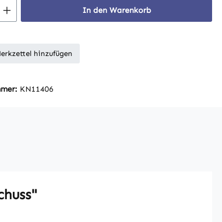
 Anzahl: Gib den gewünschten Wert ein 
In den Warenkorb
erkzettel hinzufügen
mmer:
KN11406
chuss"