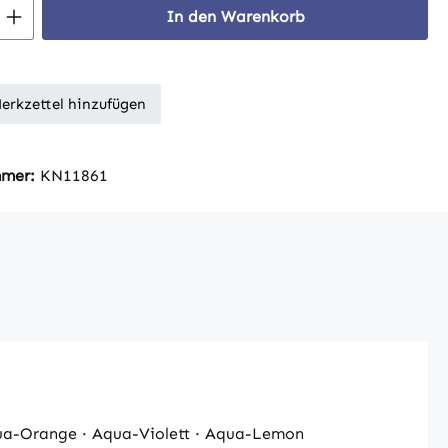
 Anzahl: Gib den gewünschten Wert ein 
In den Warenkorb
erkzettel hinzufügen
mmer:
KN11861
qua-Orange · Aqua-Violett · Aqua-Lemon