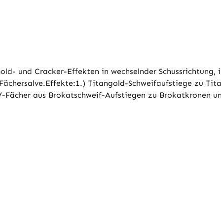
old- und Cracker-Effekten in wechselnder Schussrichtung,
Fächersalve.Effekte:1.) Titangold-Schweifaufstiege zu Ti
V-Fächer aus Brokatschweif-Aufstiegen zu Brokatkronen u
-Schweifaufstiege zu Goldcracker-Buketts mit Neonsterne
Silbercracker-Feuertöpfen zu silbernen Crackerschweif-Au
 neonpinken Dahliensternen