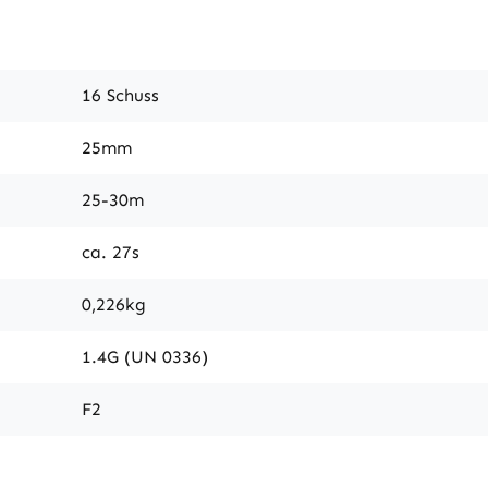
16 Schuss
25mm
25-30m
ca. 27s
0,226kg
1.4G (UN 0336)
F2