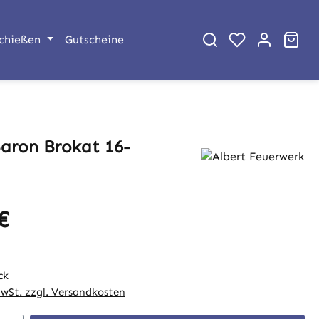
War
chießen
Gutscheine
Baron Brokat 16-
€
eis:
ck
MwSt. zzgl. Versandkosten