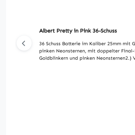
Albert Pretty in Pink 36-Schuss
36 Schuss Batterie im Kaliber 25mm mit G
pinken Neonsternen, mit doppelter Final-
Goldblinkern und pinken Neonsternen2.) 
Lemon-Pink und Aqua-Pink3.) Goldcracker
Lemon4.) Doppelte Final-Fächersalve aus 
Silbercracker-Buketts mit leuchtstarken,