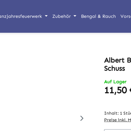
anzjahresfeuerwerk
Zubehör
Bengal & Rauch
Vors
Albert 
Schuss
Auf Lager
11,50 
Regulärer Pr
Inhalt:
1 Stü
Preise inkl. 