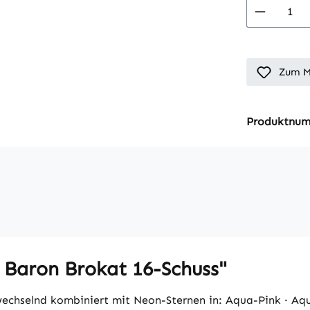
Produkt
Zum M
Produktnu
 Baron Brokat 16-Schuss"
wechselnd kombiniert mit Neon-Sternen in: Aqua-Pink · A